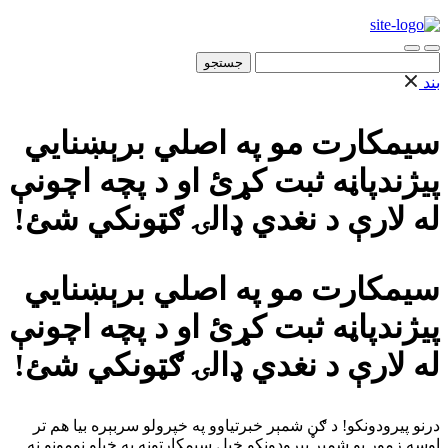
جستجو
برای:
بند
سیمکارت مو په اصلي برېښنایي
پیژندپاڼه ثبت کړئ او د پچه اچونې
له لارې د نغدي ډالۍ ګټونکي شئ!
سیمکارت مو په اصلي برېښنایي
پیژندپاڼه ثبت کړئ او د پچه اچونې
له لارې د نغدي ډالۍ ګټونکي شئ!
درنو پیرودونکو! د ګڼ شمېر خبرتیاوو په خپرولو سربېره بیا هم تر
اوسه زموږ یو شمېر پېرودونکو خپل سیمکارتونه په خپلو نومونو نه