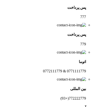
پس پرداخت
777
پس پرداخت
779
اتوما
0771111779 & 0772111779
بین المللی
772222779(+93)