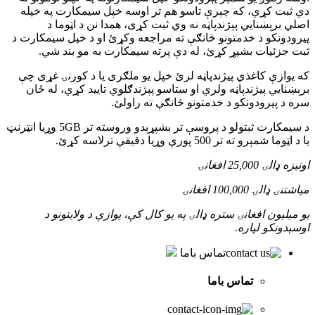
دي ثبت کړي، که چېرې تاسو هم تر اوسه خپل سیمکارت په خپله
اصلي برېښنایي پېژندپاڼه نه وي ثبت کړی، همدا نن د اټوما د
پیرودونکو د خدمتونو څانګې ته مراجعه وکړئ او د خپل سیمکارت د
ثبت جزئیات بشپړ کړئ، له دې پرته سیمکارت به مو بند شي.
که یوازې کاغذي پیژندپاڼه لرئ خپل یو ملګری یا د کورنۍ غړی چې
برېښنایي پیژندپاڼه ولري او ستاسو پېژندګلوي تایید کړي، له ځان
سره د پیرودونکو د خدمتونو څانګې ته راولئ.
د سیمکارت ثبتولو د پروسې تر بشپړېدو وروسته تر 5GB وړیا انټرنټ
یا د اټوما شمېرو ته تر 500 پورې وړیا دقیقې ترلاسه کړئ.
اونیزه ډالۍ
25,000
افغانۍ
میاشتنۍ ډالۍ
100,000
افغانۍ
یو میلیون افغانۍ ستره ډالۍ په یو کال کې، یوازې د ولایتونو د
اوسېدونکو لپاره.
تماس باما
تماس باما